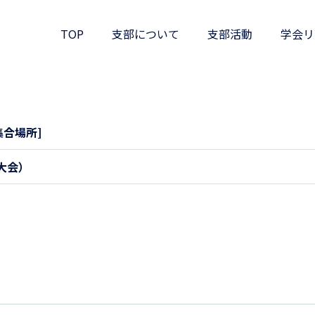
TOP
支部について
支部活動
学会リ
集合場所]
大会）