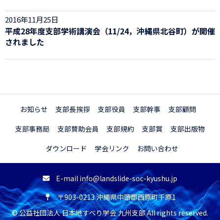
2016年11月25日
平成28年度支部学術講演会（11/24，沖縄県北谷町）が開催
されました
お知らせ
支部長挨拶
支部役員
支部幹事
支部顧問
支部事務局
支部賛助会員
支部規約
支部賞
支部出版物
ダウンロード
学会リンク
お問い合わせ
E-mail info@landslide-soc-kyushu.jp
〒903-0213 沖縄県中頭郡西原町千原1
© 公益社団法人 日本地すべり学会 九州支部 All rights reserved.