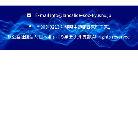
E-mail info@landslide-soc-kyushu.jp
〒903-0213 沖縄県中頭郡西原町千原1
© 公益社団法人 日本地すべり学会 九州支部 All rights reserved.